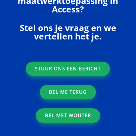
maatwerktoepassing in
Access?
Stel ons je vraag en we
vertellen het je.
STUUR ONS EEN BERICHT
BEL ME TERUG
BEL MET WOUTER